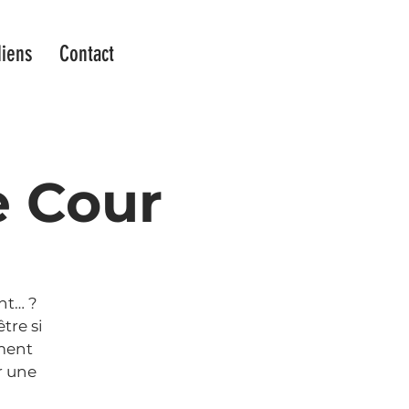
iens
Contact
e Cour
nt… ?
tre si
mment
r une