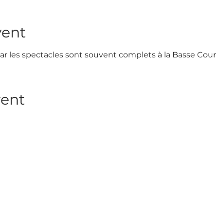
vent
car les spectacles sont souvent complets à la Basse Cour 
vent
nnez-vous à notre Newslett
vous à notre newsletter pour rester informé des prochains spe