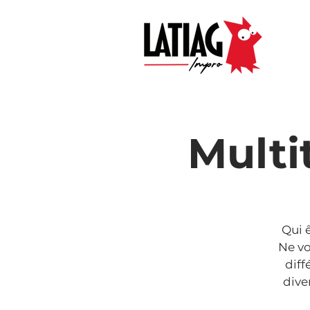
Multi
Qui 
Ne vo
diff
dive