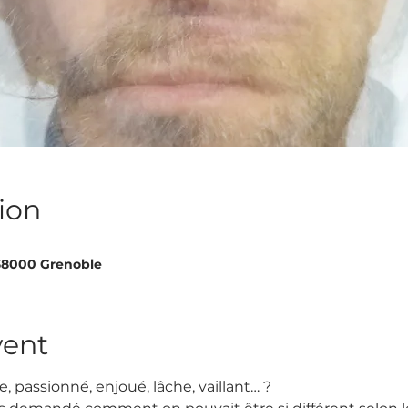
ion
 38000 Grenoble
vent
, passionné, enjoué, lâche, vaillant… ?