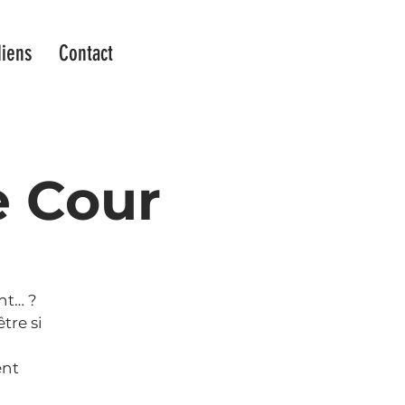
iens
Contact
e Cour
nt… ?
tre si
ent