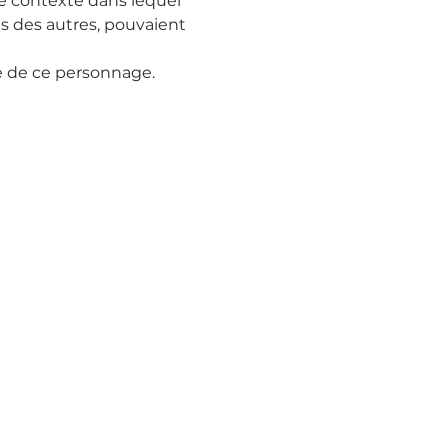
e contexte dans lequel 
s des autres, pouvaient 
e de ce personnage.
er !
ctacles.