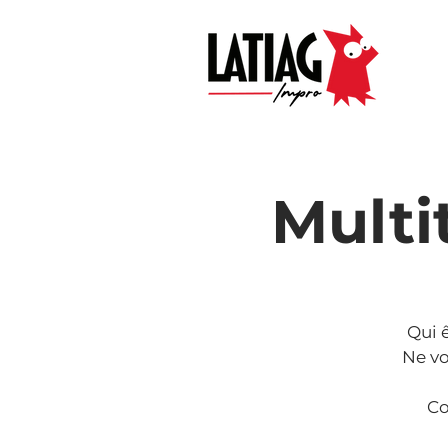
Multi
Qui 
Ne vo
Co