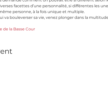
s demandé comment on pouvait être si différent selon l
rses facettes d’une personnalité, si différentes les une
même personne, à la fois unique et multiple.
i va bouleverser sa vie, venez plonger dans la multitud
rie de la Basse Cour
vent
nnez-vous à notre Newslett
vous à notre newsletter pour rester informé des prochains spe