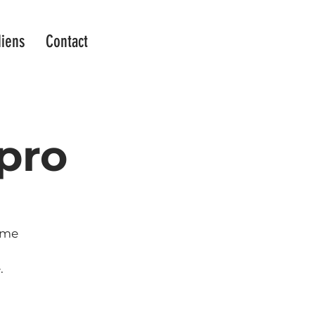
iens
Contact
mpro
 âme
.