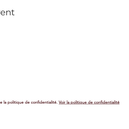
vent
nnez-vous à notre Newslett
vous à notre newsletter pour rester informé des prochains spe
S'
e la politique de confidentialité.
Voir la politique de confidentialité