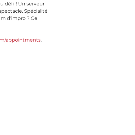
 défi ! Un serveur 
ectacle. Spécialité 
aim d'impro ? Ce 
com/appointments
.
er !
ctacles.