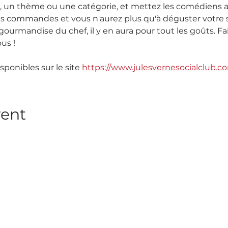
 un thème ou une catégorie, et mettez les comédiens au
s commandes et vous n'aurez plus qu'à déguster votre sp
gourmandise du chef, il y en aura pour tout les goûts. F
us ! 
sponibles sur le site 
https://www.julesvernesocialclub.
vent
nnez-vous à notre Newslett
vous à notre newsletter pour rester informé des prochains spe